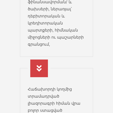
ֆինանսավորման/ և
Առևտրի օբյեկտներին ներկայացվող նոր
ծախսերի, ներառյալ՝
պահանջ
դեբիտորական և
Առևտրի օբյեկտներին և առևտրի
կրեդիտորական
իրականացման վայրերին
պարտքերի, հիմնական
ներկայացվող նոր պահանջի...
միջոցների ու պաշարների
գրանցում,
04 Jan 2022
Ծխախոտի օգտագործման արգելք
ցուցանակ
Ծխախոտային
արտադրատեսակների
օգտագործման արգելք Այն
Հաճախորդի կողմից
վայրերում, որտեղ արգելվում է...
տրամադրված
լիազորագրի հիման վրա
03 Jan 2022
բոլոր ստացված