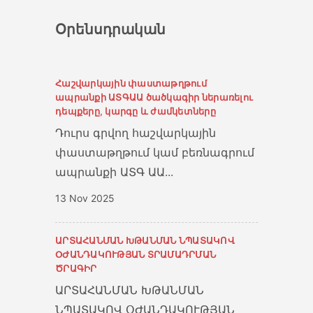
Օրենսդրական
Հաշվարկային փաստաթղթում
ապրանքի ԱՏԳԱԱ ծածկագիր ներառելու
դեպքերը, կարգը և ժամկետները
Դուրս գրվող հաշվարկային
փաստաթղթում կամ բեռնագրում
ապրանքի ԱՏԳ ԱԱ...
13 Nov 2025
ԱՐՏԱՀԱՆՄԱՆ ԽԹԱՆՄԱՆ ՆՊԱՏԱԿՈՎ
ՕԺԱՆԴԱԿՈՒԹՅԱՆ ՏՐԱՄԱԴՐՄԱՆ
ԾՐԱԳԻՐ
ԱՐՏԱՀԱՆՄԱՆ ԽԹԱՆՄԱՆ
ՆՊԱՏԱԿՈՎ ՕԺԱՆԴԱԿՈՒԹՅԱՆ