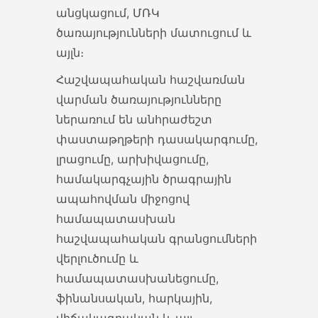
անցկացում, ՄՌԿ
ՏՏ ոլորտի աջակցության փոփոխություն
ծառայությունների մատուցում և
ՏՏ ոլորտի պետական
այլն։
աջակցության տրամադրման
կարգի փոփոխություն ՀՀ
Հաշվապահական հաշվառման
կառավարության...
վարման ծառայությունները
ներառում են անհրաժեշտ
15 Apr 2022
փաստաթղթերի դասակարգումը,
լրացումը, արխիվացումը,
Սպիտակ շաքարի ներմուծման քվոտա
համակարգչային ծրագրային
ՆԵՐՄՈՒԾՎՈՂ ՍՊԻՏԱԿ ՇԱՔԱՐԻ
ապահովման միջոցով
ՆԿԱՏՄԱՄԲ ՍԱԿԱԳՆԱՅԻՆ ՔՎՈՏԱ
համապատասխան
ԿԻՐԱՌԵԼՈՒ ՄԱՍԻՆ 2022...
հաշվապահական գրանցումների
13 Apr 2022
վերլուծումը և
համապատասխանեցումը,
Գործուղման ծախսերի փոփոխություն
ֆինանսական, հարկային,
Գործուղման ծախսերի չափերի և