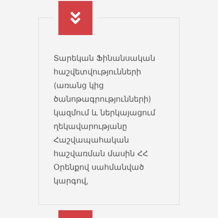
ԲՈՒԿԼԵՏՆԵՐ ՊԵԿ-ը պատրաստել
է իրազեկման թերթիկներ...
12 Apr 2022
Տարեկան Ֆինանսական
Թեմատիկ ուսումնասիրություն
հաշվետվությունների
01.10.2022թ-ից հարկային
(առանց կից
հսկողության նոր եղանակ՝
ծանոթագրությունների)
թեմատիկ ուսումնասիրություն
կազմում և ներկայացում
«ՀՀ հարկային օրենսգրքում լրացումներ և
ղեկավարությանը
ՀՀ...
Հաշվապահական
05 Apr 2022
հաշվառման մասին ՀՀ
Օրենքով սահմանված
ՏՏ աջակցություն
կարգով,
Պետական աջակցության
տրամադրում Տեղեկատվական