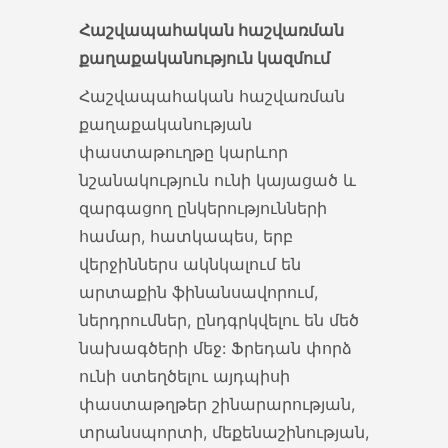
ներմուծումը մաքսատուրքի
Հաշվապահական հաշվառման
տոկոս դրույքաչափով 2022
քաղաքականություն կազմում
թվականի ընթացքում Վիետնամի
Հաշվապահական հաշվառման
Սոցիալիստական
քաղաքականության
Հանրապետության ծագում
փաստաթուղթը կարևոր
ունեցող երկարահատիկ բրնձի
նշանակություն ունի կայացած և
առանձին տեսակների (ԵԱՏՄ ԱՏԳ
զարգացող ընկերությունների
ԱԱ 1006 30 670 1 և 1006 30 980 1)
համար, հատկապես, երբ
ներմուծումը Վիետնամի
վերջիններս ակնկալում են
Սոցիալիստական
արտաքին ֆինանսավորում,
Հանրապետությունից
ներդրումներ, ընդգրկվելու են մեծ
թույլատրվում է 0 տոկոս
նախագծերի մեջ: Ֆրեդան փորձ
ներմուծման մաքսատուրքի
ունի ստեղծելու այդպիսի
դրույքաչափի կիրառման
փաստաթղթեր շինարարության,
պայմանով` 400 տոննայից ոչ
տրանսպորտի, մեքենաշինության,
ավելի ծավալով` լիցենզիայի