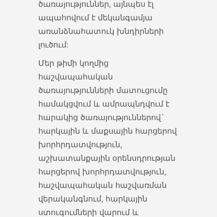
ծառայություններ, այնպես էլ
Գործուղման ծախսերի չափ
ապահովում է մեկանգամյա
Օտարերկրյա պետություններ
առանձնահատուկ խնդիրների
գործուղվող աշխատողների
լուծում:
գործուղման ծախսերի չափերի
Մեր թիմի կողմից
ցանկ ՕՏԱՐԵՐԿՐՅԱ...
հաշվապահական
25 Apr 2022
ծառայությունների մատուցումը
համակցվում և ամրապնդվում է
Էլեկտրաշարժիչով տրանսպորտային
հարակից ծառայություններով`
միջոցների ներմուծում
հարկային և մաքսային հարցերով
Էլեկտրաշարժիչով շարժիչային
խորհրդատվություն,
տրանսպորտային միջոցների
աշխատանքային օրենսդրության
ներմուծում առանց
հարցերով խորհրդատվություն,
մաքսատուրքի վճարման ՀՀ...
հաշվապահական հաշվառման
21 Apr 2022
վերականգնում, հարկային
ստուգումների վարում և