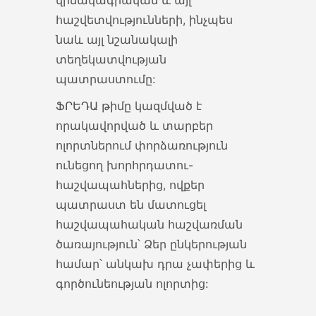
վիճակագրական և այլ
հաշվարկման կարգի
հաշվետվությունների, ինչպես
փոփոխություններ նվազել է...
նաև այլ նշանակալի
տեղեկատվության
13 Apr 2022
պատրաստումը:
ՖՐԵԴԱ թիմը կազմված է
Գյուղատնտեսական ապրանքների
ներմուծման քվոտա
որակավորված և տարբեր
ՆԵՐՄՈՒԾՎՈՂ ԱՌԱՆՁԻՆ ՏԵՍԱԿԻ
ոլորտներում փորձառություն
ԳՅՈՒՂԱՏՆՏԵՍԱԿԱՆ
ունեցող խորհրդատու-
ԱՊՐԱՆՔՆԵՐԻ ՆԿԱՏՄԱՄԲ
հաշվապահներից, ովքեր
ՍԱԿԱԳՆԱՅԻՆ ՔՎՈՏԱՅԻ
պատրաստ են մատուցել
ԿԻՐԱՌՈՒՄ...
հաշվապահական հաշվառման
ծառայություն՝ Ձեր ընկերության
13 Apr 2022
համար՝ անկախ դրա չափերից և
գործունեության ոլորտից:
Բրձի ներմուծում առանց մաքսատուրքի
Բրնձի առանձին տեսակների