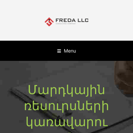
Menu
Մարդկային
ռեսուրսների
կառավարու