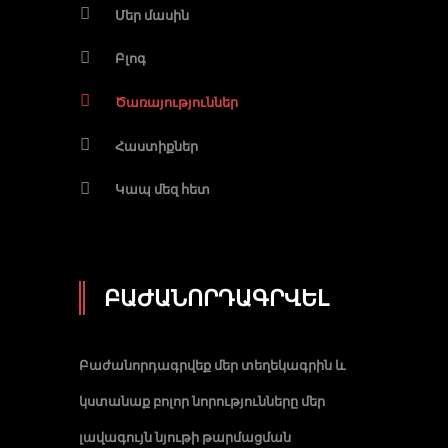
Մեր մասին
Բլոգ
Ծառայություններ
Հաստիքներ
Կապ մեզ հետ
ԲԱԺԱՆՈՐԴԱԳՐՎԵԼ
Բաժանորդագրվեք մեր տեղեկագրին և
կստանաք բոլոր նորությունները մեր
լավագույն նյութի թարմացման