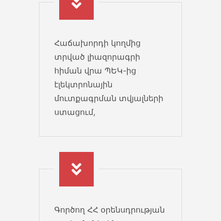
06 Mar 2022
Չինաստան արտահանում
Հաճախորդի կողմից
Փոփոխություններ Չինաստան
տրված լիազորագրի
ապրանքների արտահանման և
հիման վրա ՊԵԿ-ից
ներմուծման օրենսդրական
էլեկտրոնային
կարգավորումներում 2022...
մուտքագրման տվյալների
ստացում,
25 Feb 2022
Անկանխիկ գործառնությունների մասին
օրենք
Անկանխիկ գործառնությունների
մասին» ՀՀ օրենք Սույն թվականի
հուլիսի 1-ից...
Գործող ՀՀ օրենսդրության
20 Feb 2022