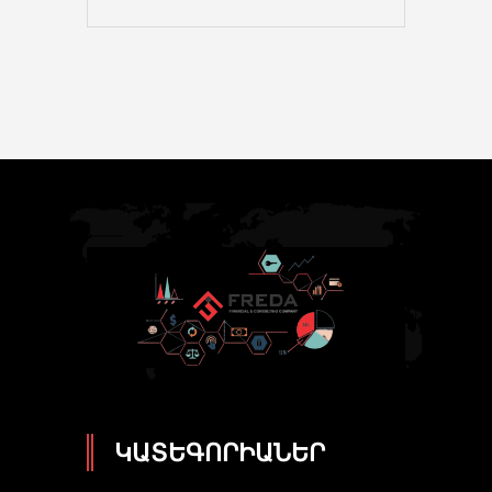
ԿԱՏԵԳՈՐԻԱՆԵՐ