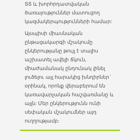
ՏՏ և խորհրդատվական
առկայության դեպքում:
ծառայություններ մատուցող
https://www.arlis.am/DocumentView.aspx?
կազմակերպությունների համար:
DocID=161227
Այսպիսի միասնական
13 Apr 2022
ընթացակարգի մշակումը
ընկերությանը թույլ է տալիս
Թռչնամսի ներմուծման քվոտա 2
աշխատել ավելի ճկուն,
ՀՀ տարածք ներմուծվող
միաժամանակ ընդունակ լինել
թռչնամսի նկատմամբ
լուծելու այլ հարակից խնդիրներ`
սակագնային քվոտա կիրառելու
օրինակ, որոնք վերաբերում են
մասին...
կառավարչական հաշվառմանը և
այլն: Մեր ընկերությունն ունի
13 Apr 2022
սեփական մշակումներ այդ
ուղղությամբ։
Իրազեկման թերթիկներ, բուկլետներ
ԻՐԱԶԵԿՄԱՆ ԹԵՐԹԻԿՆԵՐ ԵՎ