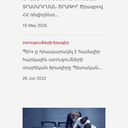
ՏՐԱՄԱԴՐՄԱՆ ԾՐԱԳԻՐ Ծրագրով
ՀՀ ռեզիդենտ...
15 May 2025
Ստուգումների ծրագիր
ՊԵԿ-ը հրապարակել է համալիր
հարկային ստուգումների
տարեկան ծրագիրը Պետական...
26 Jun 2022
Սերուցքային կարագի ներմուծում
ՆԵՐՄՈՒԾՎՈՂ ՍԵՐՈՒՑՔԱՅԻՆ
ԿԱՐԱԳԻ ՆԿԱՏՄԱՄԲ
ՍԱԿԱԳՆԱՅԻՆ ԱՐՏՈՆՈՒԹՅՈՒՆ