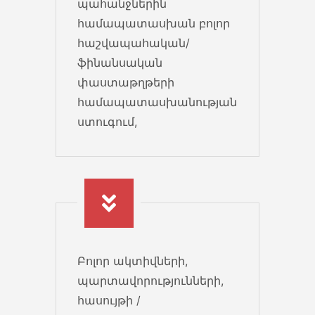
պահանջներին
համապատասխան բոլոր
Չինաստան արտահանում
հաշվապահական/
Փոփոխություններ Չինաստան
ֆինանսական
ապրանքների արտահանման և
փաստաթղթերի
ներմուծման օրենսդրական
համապատասխանության
կարգավորումներում 2022...
ստուգում,
01 Feb 2022
ԱԱՀ հարկման բազա շենք շինություն
Պաշտոնական պարզաբանում
շենքերի, շինությունների, բնակելի
կամ այլ տարածքների,
Բոլոր ակտիվների,
հողամասերի...
պարտավորությունների,
13 Jan 2022
հասույթի /