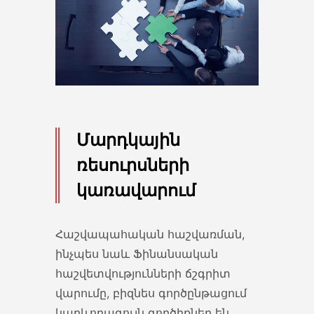
ԿԻՐԱՌՈՒՄ ՀՀ կառավարության...
16 Jun 2022
Արտահանման արգելք,ցորեն,ձեթ
ՀՀ-ԻՑ ԵԱՏՄ ԱՆԴԱՄ
ՉՀԱՆԴԻՍԱՑՈՂ ԵՐԿՐՆԵՐ ՄԻ
ՇԱՐՔ ԱՊՐԱՆՔՆԵՐԻ
Մարդկային
ԱՐՏԱՀԱՆՄԱՆ...
ռեսուրսների
16 Jun 2022
կառավարում
Պիլոտային ծրագիր
Հաշվապահական հաշվառման,
ԱՏԳ ԱԱ 2204, 2205, 2206, 2207,
ինչպես նաև Ֆինանսական
2208 ԵՎ 2402...
հաշվետվությունների ճշգրիտ
06 Jun 2022
վարումը, բիզնես գործընթացում
կարևորագույն գործիքներ են,