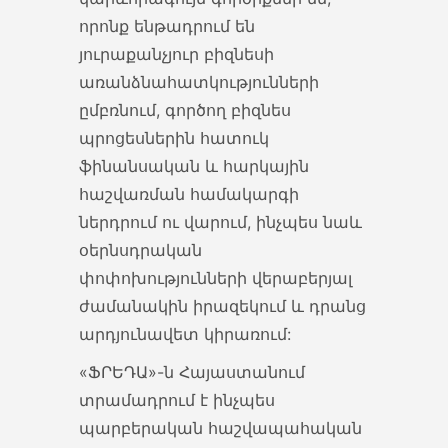
Օրենսգրքի փոփոխություն
որոնք ենթադրում են
տուգանքների խստացում
յուրաքանչյուր բիզնեսի
ՀՀ հարկային օրենսգրքի
առանձնահատկությունների
փոփոխություն «Հայաստանի
ըմբռնում, գործող բիզնես
Հանրապետության հարկային
պրոցեսներին հատուկ
օրենսգրքում փոփոխություններ...
ֆինանսական և հարկային
հաշվառման համակարգի
08 May 2022
ներդրում ու վարում, ինչպես նաև
օերնսդրական
Մաքսային արժեք
փոփոխությունների վերաբերյալ
ՊԱՐԶԵՑՎԵԼ Է ՄԱՔՍԱՅԻՆ
ժամանակին իրազեկում և դրանց
ԱՐԺԵՔԻ ՈՐՈՇՄԱՆ ՄԵԹՈԴՆԵՐԻ
արդյունավետ կիրառում:
ԸՆՏՐՈՒԹՅԱՆ ԳՈՐԾԸՆԹԱՑԸ
Մայիսի...
«ՖՐԵԴԱ»-ն Հայաստանում
տրամադրում է ինչպես
28 Apr 2022
պարբերական հաշվապահական