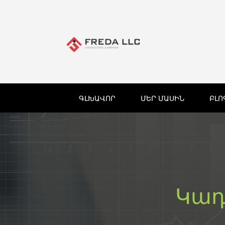
ԳԼԽԱՎՈՐ
ՄԵՐ ՄԱՍԻՆ
ԲԼՈ
Կադ