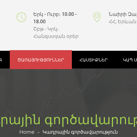
Երկ - Ուրբ։ 10.00 -
Նաիրի Զա
18.00
ՀՀ, Երևան
Շբթ - Կրկ։
Հանգստյան օրեր
Գ
ԾԱՌԱՅՈՒԹՅՈՒՆՆԵՐ
ՀԱՍՏԻՔՆԵՐ
ԿԱՊ 
րային գործավարութ
Home
Կադրային գործավարություն