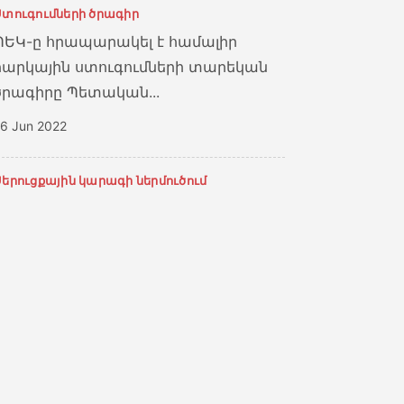
Ստուգումների ծրագիր
ՊԵԿ-ը հրապարակել է համալիր
հարկային ստուգումների տարեկան
ծրագիրը Պետական...
6 Jun 2022
Սերուցքային կարագի ներմուծում
ՆԵՐՄՈՒԾՎՈՂ ՍԵՐՈՒՑՔԱՅԻՆ
ԿԱՐԱԳԻ ՆԿԱՏՄԱՄԲ ՍԱԿԱԳՆԱՅԻՆ
ԱՐՏՈՆՈՒԹՅՈՒՆ ԿԻՐԱՌՈՒՄ ՀՀ
կառավարության...
6 Jun 2022
Արտահանման արգելք,ցորեն,ձեթ
ՀՀ-ԻՑ ԵԱՏՄ ԱՆԴԱՄ ՉՀԱՆԴԻՍԱՑՈՂ