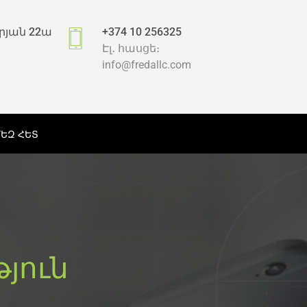
րյան 22ա
+374 10 256325
Էլ․ հասցե։
info@fredallc.com
ՄԵԶ ՀԵՏ
յուն