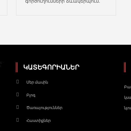
գործուղումների ձևակերպում.
1
ԿԱՏԵԳՈՐԻԱՆԵՐ
Մեր մասին
Բա
1
Բլոգ
կստ
Ծառայություններ
նյ
Հաստիքներ