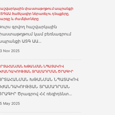
Հաշվարկային փաստաթղթում ապրանքի
ԱՏԳԱԱ ծածկագիր ներառելու դեպքերը,
կարգը և ժամկետները
Դուրս գրվող հաշվարկային
փաստաթղթում կամ բեռնագրում
ապրանքի ԱՏԳ ԱԱ...
3 Nov 2025
ԱՐՏԱՀԱՆՄԱՆ ԽԹԱՆՄԱՆ ՆՊԱՏԱԿՈՎ
ՕԺԱՆԴԱԿՈՒԹՅԱՆ ՏՐԱՄԱԴՐՄԱՆ ԾՐԱԳԻՐ
ԱՐՏԱՀԱՆՄԱՆ ԽԹԱՆՄԱՆ ՆՊԱՏԱԿՈՎ
ՕԺԱՆԴԱԿՈՒԹՅԱՆ ՏՐԱՄԱԴՐՄԱՆ
ԾՐԱԳԻՐ Ծրագրով ՀՀ ռեզիդենտ...
5 May 2025