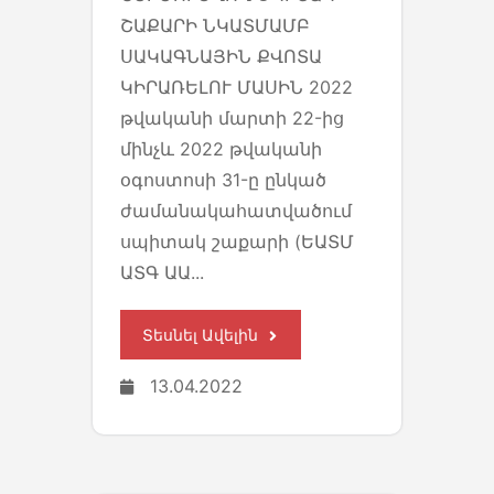
ՇԱՔԱՐԻ ՆԿԱՏՄԱՄԲ
ՍԱԿԱԳՆԱՅԻՆ ՔՎՈՏԱ
ԿԻՐԱՌԵԼՈՒ ՄԱՍԻՆ 2022
թվականի մարտի 22-ից
մինչև 2022 թվականի
օգոստոսի 31-ը ընկած
ժամանակահատվածում
սպիտակ շաքարի (ԵԱՏՄ
ԱՏԳ ԱԱ...
Տեսնել Ավելին
13.04.2022