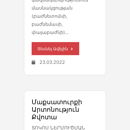
մասնակցության
(բաժնետոմսի,
բաժնեմասի,
փայաբաժնի)...
Տեսնել Ավելին
23.03.2022
Մաքսատուրքի
Արտոնություն
Քվոտա
ՏՈԿՈՍ ՆԵՐՄՈՒԾՄԱՆ