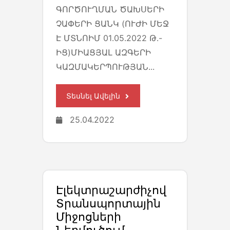
ԳՈՐԾՈՒՂՄԱՆ ԾԱԽՍԵՐԻ
ՉԱՓԵՐԻ ՑԱՆԿ (ՈՒԺԻ ՄԵՋ
Է ՄՏՆՈԻՄ 01․05․2022 Թ․-
ԻՑ)ՄԻԱՑՅԱԼ ԱԶԳԵՐԻ
ԿԱԶՄԱԿԵՐՊՈՒԹՅԱՆ...
Տեսնել Ավելին
25.04.2022
Էլեկտրաշարժիչով
Տրանսպորտային
Միջոցների