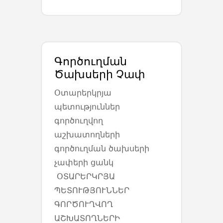
Գործուղման
Ծախսերի Չափ
Օտարերկրյա
պետություններ
գործուղվող
աշխատողների
գործուղման ծախսերի
չափերի ցանկ
ՕՏԱՐԵՐԿՐՅԱ
ՊԵՏՈՒԹՅՈՒՆՆԵՐ
ԳՈՐԾՈՒՂՎՈՂ
ԱՇԽԱՏՈՂՆԵՐԻ