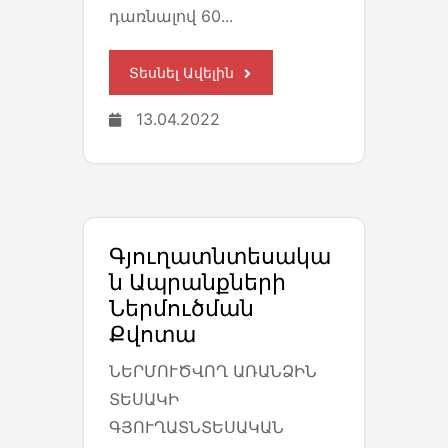
դառնալով 60...
Տեսնել Ավելին
13.04.2022
Գյուղատնտեսակա
Ն Ապրանքների
Ներմուծման
Քվոտա
ՆԵՐՄՈՒԾՎՈՂ ԱՌԱՆՁԻՆ
ՏԵՍԱԿԻ
ԳՅՈՒՂԱՏՆՏԵՍԱԿԱՆ