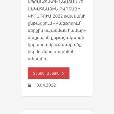
ԱՊՐԱՆՔՆԵՐԻ ՆԿԱՏՄԱՄԲ
ՍԱԿԱԳՆԱՅԻՆ ՔՎՈՏԱՅԻ
ԿԻՐԱՌՈՒՄ 2022 թվականի
ընթացքում «Բացթողում՝
ներքին սպառման համար»
մաքսային ընթացակարգի
կիրառմամբ ՀՀ տարածք
ներմուծվող առանձին
տեսակի...
Տեսնել Ավելին
13.04.2022