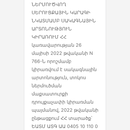
ՆԵՐՄՈՒԾՎՈՂ
ՍԵՐՈՒՑՔԱՅԻՆ ԿԱՐԱԳԻ
ՆԿԱՏՄԱՄԲ ՍԱԿԱԳՆԱՅԻՆ
ԱՐՏՈՆՈՒԹՅՈՒՆ
ԿԻՐԱՌՈՒՄ ՀՀ
կառավարության 26
մայիսի 2022 թվականի N
766-Ն որոշմամբ
կիրառվում է սակագնային
արտոնություն, տոկոս
ներմուծման
մաքսատուրքի
դրույքաչափի կիրառման
պայմանով, 2022 թվականի
ընթացքում ՀՀ տարածք՝
ԵԱՏՄ ԱՏԳ ԱԱ 0405 10 110 0