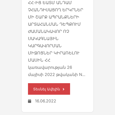
ՀՀ-ԻՑ ԵԱՏՄ ԱՆԴԱՄ
ՉՀԱՆԴԻՍԱՑՈՂ ԵՐԿՐՆԵՐ
ՄԻ ՇԱՐՔ ԱՊՐԱՆՔՆԵՐԻ
ԱՐՏԱՀԱՆՄԱՆ ԴԵՊՔՈՒՄ
ԺԱՄԱՆԱԿԱՎՈՐ ՈՉ
ՍԱԿԱԳՆԱՅԻՆ
ԿԱՐԳԱՎՈՐՄԱՆ
ՄԻՋՈՑՆԵՐ ԿԻՐԱՌԵԼՈՒ
ՄԱՍԻՆ ՀՀ
կառավարության 26
մայիսի 2022 թվականի N...
Տեսնել Ավելին
16.06.2022