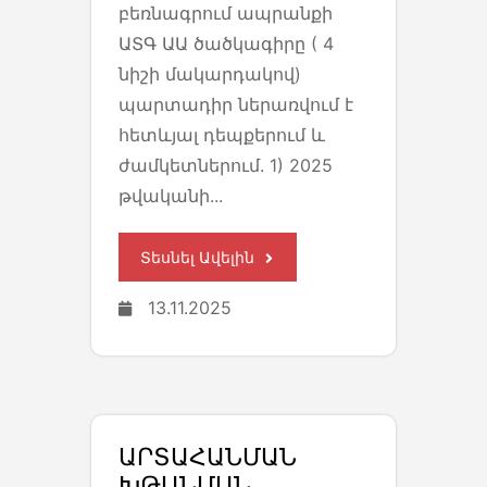
բեռնագրում ապրանքի
ԱՏԳ ԱԱ ծածկագիրը ( 4
նիշի մակարդակով)
պարտադիր ներառվում է
հետևյալ դեպքերում և
ժամկետներում. 1) 2025
թվականի...
Տեսնել Ավելին
13.11.2025
ԱՐՏԱՀԱՆՄԱՆ
ԽԹԱՆՄԱՆ