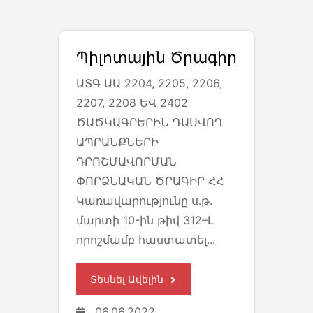
Պիլոտային Ծրագիր
ԱՏԳ ԱԱ 2204, 2205, 2206,
2207, 2208 ԵՎ 2402
ԾԱԾԿԱԳՐԵՐԻՆ ԴԱՍՎՈՂ
ԱՊՐԱՆՔՆԵՐԻ
ԴՐՈՇՄԱՎՈՐՄԱՆ
ՓՈՐՁՆԱԿԱՆ ԾՐԱԳԻՐ ՀՀ
Կառավարությունը ս․թ․
մարտի 10-ին թիվ 312–Լ
որոշմամբ հաստատել...
Տեսնել Ավելին
06.06.2022