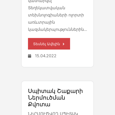
կատարվել
Տեղեկատվական
տեխնոլոգիաների ոլորտի
առևտրային
կազմակերպություններին...
Տեսնել Ավելին
15.04.2022
Սպիտակ Շաքարի
Ներմուծման
Քվոտա
ՆԵՐՄՈՒԾՎՈՂ ՍՊԻՏԱԿ