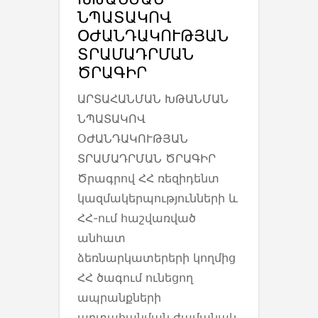
ՆՊԱՏԱԿՈՎ
ՕԺԱՆԴԱԿՈՒԹՅԱՆ
ՏՐԱՄԱԴՐՄԱՆ
ԾՐԱԳԻՐ
ԱՐՏԱՀԱՆՄԱՆ ԽԹԱՆՄԱՆ
ՆՊԱՏԱԿՈՎ
ՕԺԱՆԴԱԿՈՒԹՅԱՆ
ՏՐԱՄԱԴՐՄԱՆ ԾՐԱԳԻՐ
Ծրագրով ՀՀ ռեզիդենտ
կազմակերպությունների և
ՀՀ-ում հաշվառված
անհատ
ձեռնարկատերերի կողմից
ՀՀ ծագում ունեցող
ապրանքների
արտահանման ժամանակ