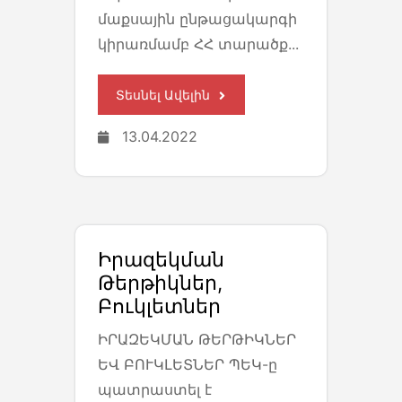
մաքսային ընթացակարգի
կիրառմամբ ՀՀ տարածք...
Տեսնել Ավելին
13.04.2022
Իրազեկման
Թերթիկներ,
Բուկլետներ
ԻՐԱԶԵԿՄԱՆ ԹԵՐԹԻԿՆԵՐ
ԵՎ ԲՈՒԿԼԵՏՆԵՐ ՊԵԿ-ը
պատրաստել է