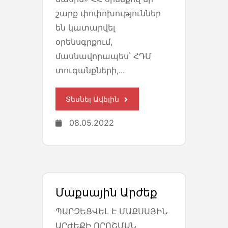
շարք փոփոխություններ
են կատարվել
օրենսգրքում,
մասնավորապես՝ ՀԴՄ
տուգանքների,...
Տեսնել Ավելին
08.05.2022
Մաքսային Արժեք
ՊԱՐԶԵՑՎԵԼ Է ՄԱՔՍԱՅԻՆ
ԱՐԺԵՔԻ ՈՐՈՇՄԱՆ