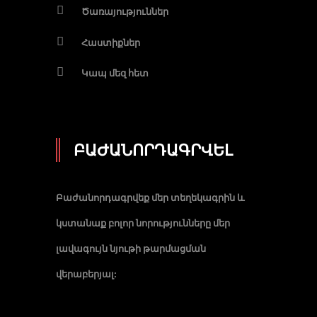
Ծառայություններ
Հաստիքներ
Կապ մեզ հետ
ԲԱԺԱՆՈՐԴԱԳՐՎԵԼ
Բաժանորդագրվեք մեր տեղեկագրին և
կստանաք բոլոր նորությունները մեր
լավագույն նյութի թարմացման
վերաբերյալ: