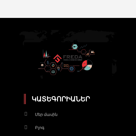
ԿԱՏԵԳՈՐԻԱՆԵՐ
Մեր մասին
Բլոգ