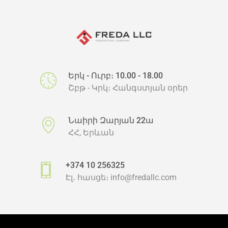
Երկ - Ուրբ։ 10.00 - 18.00
Շբթ - Կրկ։ Հանգստյան օրեր
Նաիրի Զարյան 22ա
ՀՀ, Երևան
+374 10 256325
Էլ․ հասցե։
info@fredallc.com