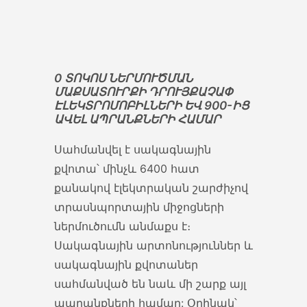
0 ՏՈԿՈՍ ՆԵՐՄՈՒԾՄԱՆ
ՄԱՔՍԱՏՈՒՐՔԻ ԴՐՈՒՅՔԱՉԱՓ
ԷԼԵԿՏՐՈՄՈԲԻԼՆԵՐԻ ԵՎ 900-ԻՑ
ԱՎԵԼ ԱՊՐԱՆՔՆԵՐԻ ՀԱՄԱՐ
Սահմանվել է սակագնային
քվոտա՝ մինչև 6400 հատ
քանակով էլեկտրական շարժիչով
տրասնպորտային միջոցների
ներմուծումն անմաքս է։
Սակագնային արտոնություններ և
սակագնային քվոտաներ
սահմանված են նաև մի շարք այլ
ապրանքների համար: Օրինակ՝