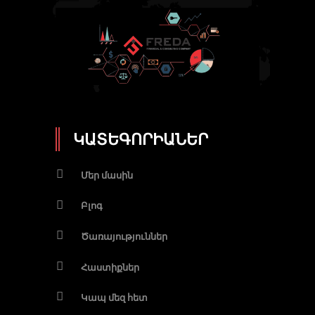
ԿԱՏԵԳՈՐԻԱՆԵՐ
Մեր մասին
Բլոգ
Ծառայություններ
Հաստիքներ
Կապ մեզ հետ