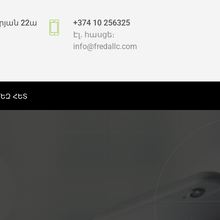
րյան 22ա
+374 10 256325
Էլ․ հասցե։
info@fredallc.com
ՄԵԶ ՀԵՏ