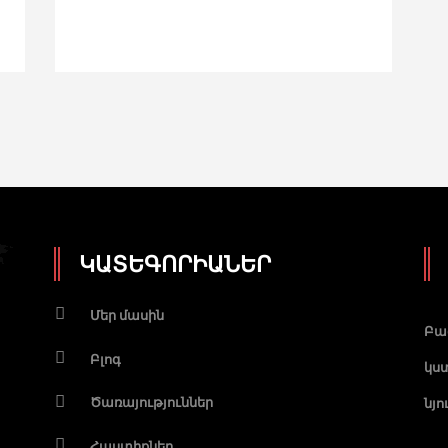
ԿԱՏԵԳՈՐԻԱՆԵՐ
Մեր մասին
Բա
Բլոգ
կստ
Ծառայություններ
նյ
Հաստիքներ