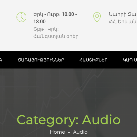
Երկ - Ուրբ։ 10.00 -
Նաիրի Զա
18.00
ՀՀ, Երևան
Շբթ - Կրկ։
Հանգստյան օրեր
Գ
ԾԱՌԱՅՈՒԹՅՈՒՆՆԵՐ
ՀԱՍՏԻՔՆԵՐ
ԿԱՊ 
Category:
Audio
Home
Audio