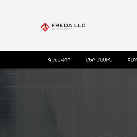
ԳԼԽԱՎՈՐ
ՄԵՐ ՄԱՍԻՆ
ԲԼՈ