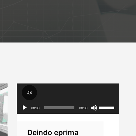
Audio Player
Use Up/Down Arrow Keys To Increase Or Decrease Volume.
00:00
00:00
Deindo eprima