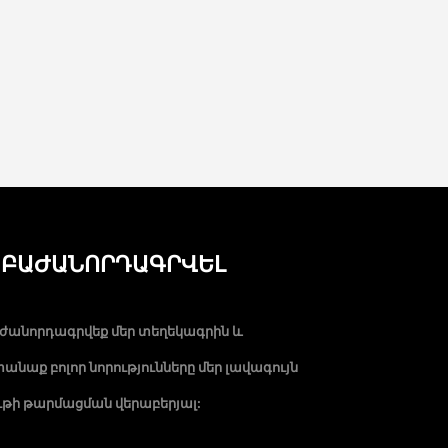
ԲԱԺԱՆՈՐԴԱԳՐՎԵԼ
ժանորդագրվեք մեր տեղեկագրին և
անաք բոլոր նորությունները մեր լավագույն
ութի թարմացման վերաբերյալ: