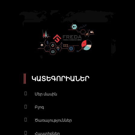
ԿԱՏԵԳՈՐԻԱՆԵՐ
Մեր մասին
Բլոգ
Ծառայություններ
Հաստիքներ