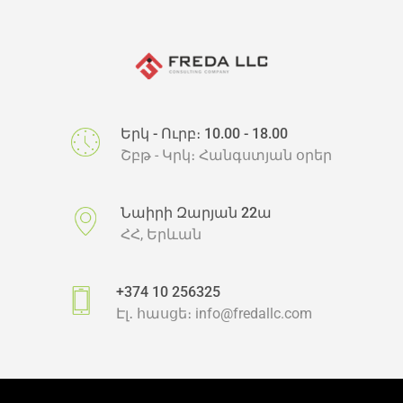
Երկ - Ուրբ։ 10.00 - 18.00
Շբթ - Կրկ։ Հանգստյան օրեր
Նաիրի Զարյան 22ա
ՀՀ, Երևան
+374 10 256325
Էլ․ հասցե։
info@fredallc.com