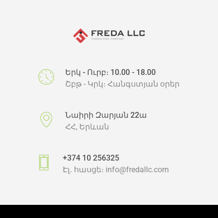
Երկ - Ուրբ։ 10.00 - 18.00
Շբթ - Կրկ։ Հանգստյան օրեր
Նաիրի Զարյան 22ա
ՀՀ, Երևան
+374 10 256325
Էլ․ հասցե։
info@fredallc.com