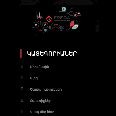
ԿԱՏԵԳՈՐԻԱՆԵՐ
Մեր մասին
Բլոգ
Ծառայություններ
Հաստիքներ
Կապ մեզ հետ