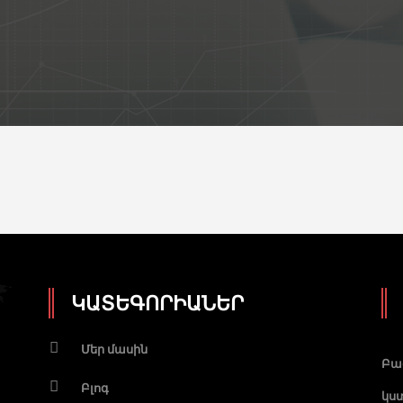
ԿԱՏԵԳՈՐԻԱՆԵՐ
Մեր մասին
Բա
Բլոգ
կստ