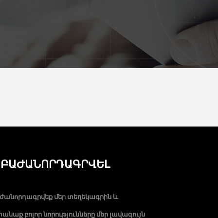
ԲԱԺԱՆՈՐԴԱԳՐՎԵԼ
ժանորդագրվեք մեր տեղեկագրին և
անաք բոլոր նորությունները մեր լավագույն