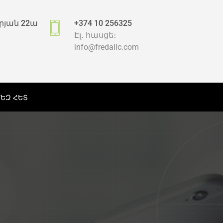
րյան 22ա
+374 10 256325
Էլ․ հասցե։
info@fredallc.com
ՄԵԶ ՀԵՏ