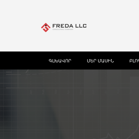
ԳԼԽԱՎՈՐ
ՄԵՐ ՄԱՍԻՆ
ԲԼՈ