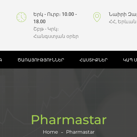
Երկ - Ուրբ։ 10.00 -
Նաիրի Զա
18.00
ՀՀ, Երևան
Շբթ - Կրկ։
Հանգստյան օրեր
Գ
ԾԱՌԱՅՈՒԹՅՈՒՆՆԵՐ
ՀԱՍՏԻՔՆԵՐ
ԿԱՊ 
Pharmastar
Home
Pharmastar