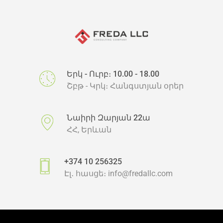
Երկ - Ուրբ։ 10.00 - 18.00
Շբթ - Կրկ։ Հանգստյան օրեր
Նաիրի Զարյան 22ա
ՀՀ, Երևան
+374 10 256325
Էլ․ հասցե։
info@fredallc.com