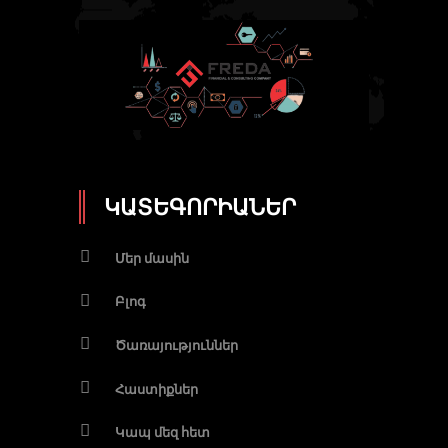
ԿԱՏԵԳՈՐԻԱՆԵՐ
Մեր մասին
Բլոգ
Ծառայություններ
Հաստիքներ
Կապ մեզ հետ