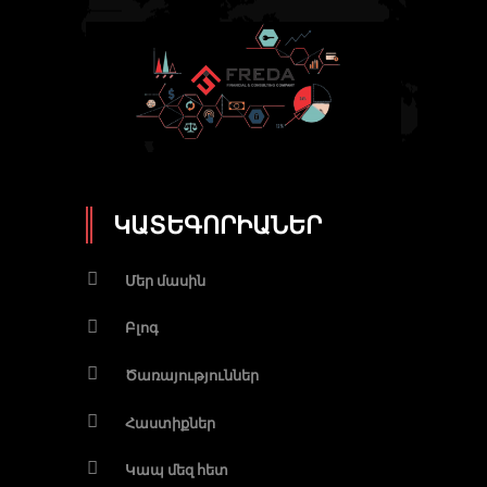
ԿԱՏԵԳՈՐԻԱՆԵՐ
Մեր մասին
Բլոգ
Ծառայություններ
Հաստիքներ
Կապ մեզ հետ