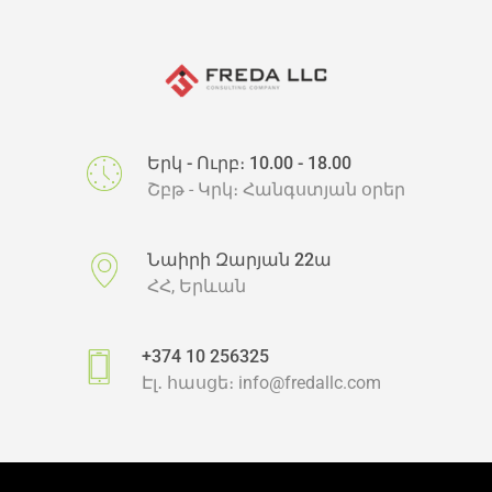
Երկ - Ուրբ։ 10.00 - 18.00
Շբթ - Կրկ։ Հանգստյան օրեր
Նաիրի Զարյան 22ա
ՀՀ, Երևան
+374 10 256325
Էլ․ հասցե։
info@fredallc.com