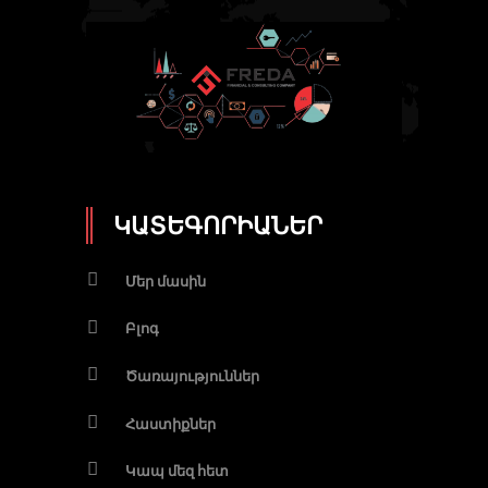
ԿԱՏԵԳՈՐԻԱՆԵՐ
Մեր մասին
Բլոգ
Ծառայություններ
Հաստիքներ
Կապ մեզ հետ