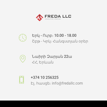
Երկ - Ուրբ։ 10.00 - 18.00
Շբթ - Կրկ։ Հանգստյան օրեր
Նաիրի Զարյան 22ա
ՀՀ, Երևան
+374 10 256325
Էլ․ հասցե։
info@fredallc.com