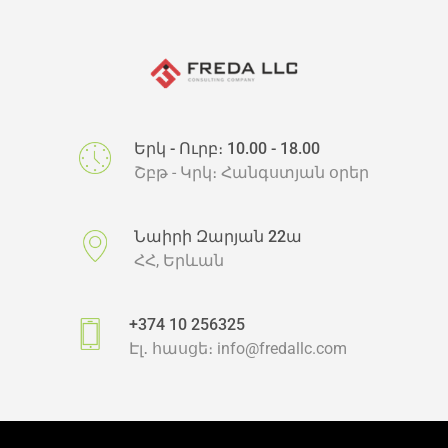
Երկ - Ուրբ։ 10.00 - 18.00
Շբթ - Կրկ։ Հանգստյան օրեր
Նաիրի Զարյան 22ա
ՀՀ, Երևան
+374 10 256325
Էլ․ հասցե։
info@fredallc.com