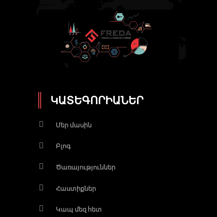
ԿԱՏԵԳՈՐԻԱՆԵՐ
Մեր մասին
Բլոգ
Ծառայություններ
Հաստիքներ
Կապ մեզ հետ