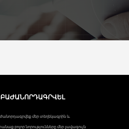
ԲԱԺԱՆՈՐԴԱԳՐՎԵԼ
ժանորդագրվեք մեր տեղեկագրին և
անաք բոլոր նորությունները մեր լավագույն