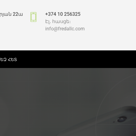
րյան 22ա
+374 10 256325
Էլ․ հասցե։
info@fredallc.com
ՄԵԶ ՀԵՏ