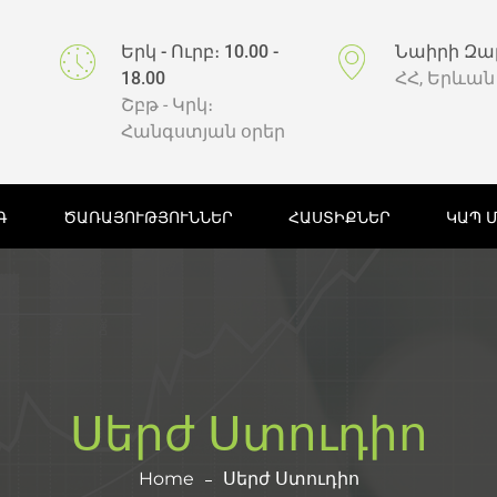
Երկ - Ուրբ։ 10.00 -
Նաիրի Զա
18.00
ՀՀ, Երևան
Շբթ - Կրկ։
Հանգստյան օրեր
Գ
ԾԱՌԱՅՈՒԹՅՈՒՆՆԵՐ
ՀԱՍՏԻՔՆԵՐ
ԿԱՊ 
Սերժ Ստուդիո
Home
Սերժ Ստուդիո