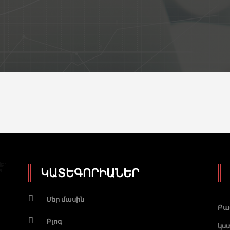
ԿԱՏԵԳՈՐԻԱՆԵՐ
Մեր մասին
Բա
Բլոգ
կստ