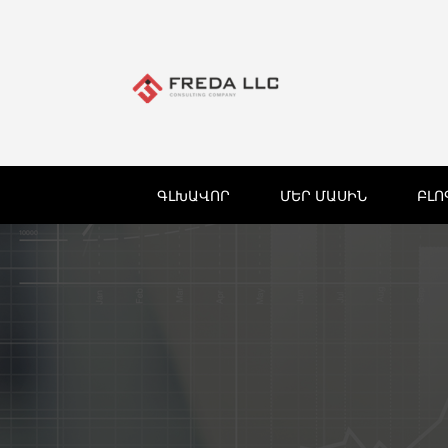
ԳԼԽԱՎՈՐ
ՄԵՐ ՄԱՍԻՆ
ԲԼՈ