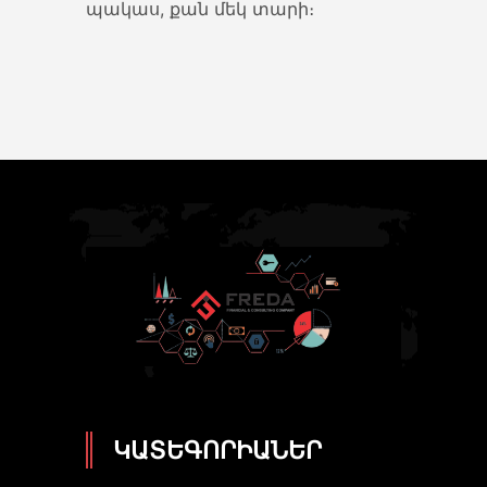
պակաս, քան մեկ տարի։
ԿԱՏԵԳՈՐԻԱՆԵՐ