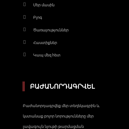
Մեր մասին
Բլոգ
Ծառայություններ
Հաստիքներ
Կապ մեզ հետ
ԲԱԺԱՆՈՐԴԱԳՐՎԵԼ
Բաժանորդագրվեք մեր տեղեկագրին և
կստանաք բոլոր նորությունները մեր
լավագույն նյութի թարմացման