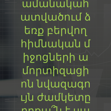
ամանակահ
ատվածում ձ
եռք բերվող
հիմնական մ
իջոցների ա
մորտիզացի
ոն նվազագո
ւյն ժամկետը
որքա՞ն է սա