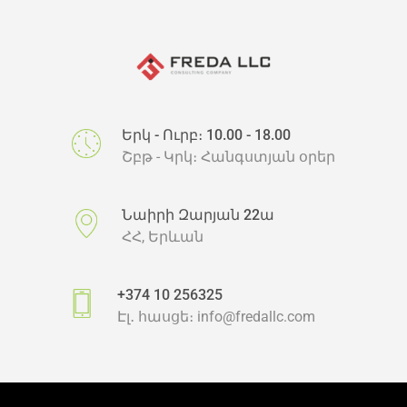
Երկ - Ուրբ։ 10.00 - 18.00
Շբթ - Կրկ։ Հանգստյան օրեր
Նաիրի Զարյան 22ա
ՀՀ, Երևան
+374 10 256325
Էլ․ հասցե։
info@fredallc.com